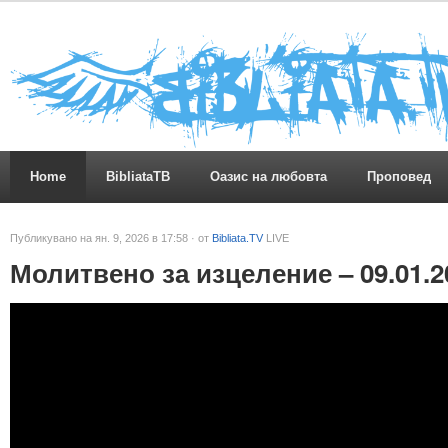
Home
BibliataTB
Оазис на любовта
Проповед
Публикувано на ян. 9, 2026 в 17:58 · от
Bibliata.TV
LIVE
Молитвено за изцеление – 09.01.2