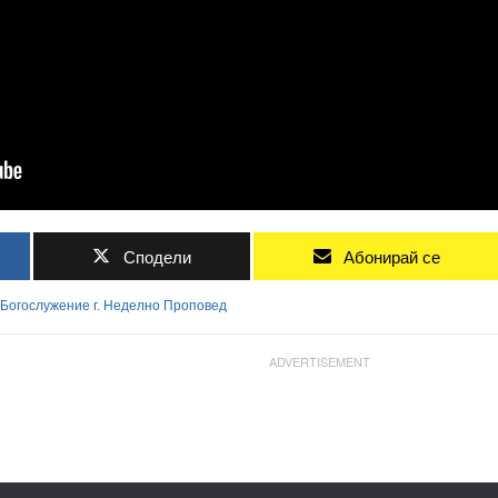
Сподели
Абонирай се
Богослужение
г.
Неделно
Проповед
ADVERTISEMENT