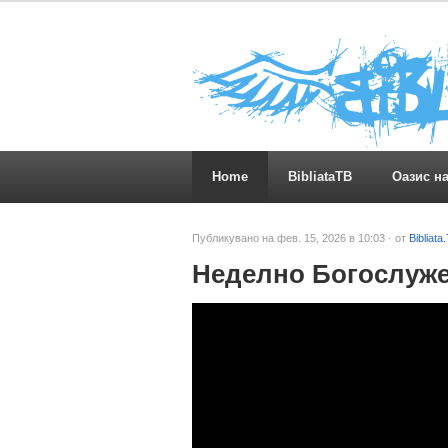
Home
BibliataTB
Оазис н
Публикувано на фев. 15, 2026 в 10:03 · от
Bibliata
Неделно Богослужени