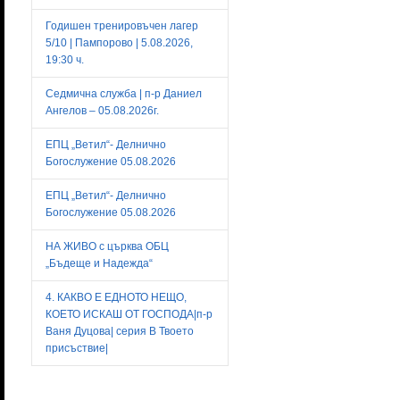
Годишен тренировъчен лагер
5/10 | Пампорово | 5.08.2026,
19:30 ч.
Седмична служба | п-р Даниел
Ангелов – 05.08.2026г.
ЕПЦ „Ветил“- Делнично
Богослужение 05.08.2026
ЕПЦ „Ветил“- Делнично
Богослужение 05.08.2026
НА ЖИВО с църква ОБЦ
„Бъдеще и Надежда“
4. КАКВО Е ЕДНОТО НЕЩО,
КОЕТО ИСКАШ ОТ ГОСПОДА|п-р
Ваня Дуцова| серия В Твоето
присъствие|