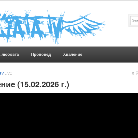
а любовта
Проповед
Хваление
.TV
LIVE
0
е (15.02.2026 г.)