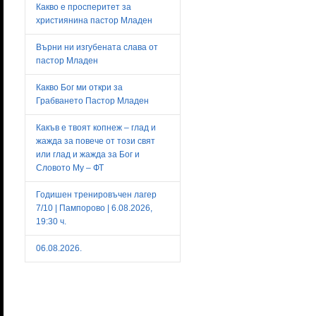
Какво е просперитет за
християнина пастор Младен
Върни ни изгубената слава от
пастор Младен
Какво Бог ми откри за
Грабването Пастор Младен
Какъв е твоят копнеж – глад и
жажда за повече от този свят
или глад и жажда за Бог и
Словото Му – ФТ
Годишен тренировъчен лагер
7/10 | Пампорово | 6.08.2026,
19:30 ч.
06.08.2026.