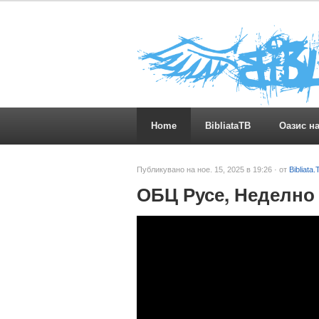
Home
BibliataTB
Оазис н
Публикувано на ное. 15, 2025 в 19:26 · от
Bibliata.
ОБЦ Русе, Неделно 