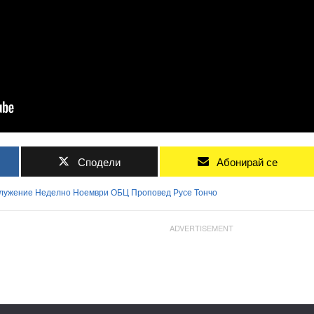
Сподели
Абонирай се
лужение
Неделно
Ноември
ОБЦ
Проповед
Русе
Тончо
ADVERTISEMENT