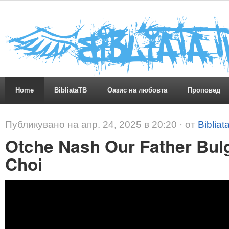
Home
BibliataTB
Оазис на любовта
Проповед
Публикувано на апр. 24, 2025 в 20:20 · от
Bibliat
Otche Nash Our Father Bulg
Choi