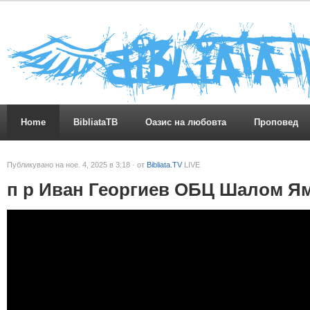
Home
BibliataTB
Оазис на любовта
Проповед
Публикувано на ное. 4, 2025 в 3:18 · от
Bibliata.TV
LIVE
п р Иван Георгиев ОБЦ Шалом Я