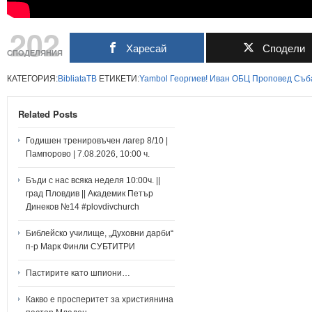
202
Харесай
Сподели
СПОДЕЛЯНИЯ
КАТЕГОРИЯ:
BibliataTB
ЕТИКЕТИ:
Yambol
Георгиев!
Иван
ОБЦ
Проповед
Съб
Related Posts
Годишен тренировъчен лагер 8/10 |
Пампорово | 7.08.2026, 10:00 ч.
Бъди с нас всяка неделя 10:00ч. ||
град Пловдив || Академик Петър
Динеков №14 #plovdivchurch
Библейско училище, „Духовни дарби“
п-р Марк Финли СУБТИТРИ
Пастирите като шпиони…
Какво е просперитет за християнина