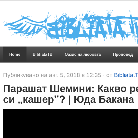
Home
BibliataTB
Оазис на любовта
Проповед
Публикувано на авг. 5, 2018 в 12:35 · от
Bibliata.
Парашат Шемини: Какво р
си „кашер”? | Юда Бакана |