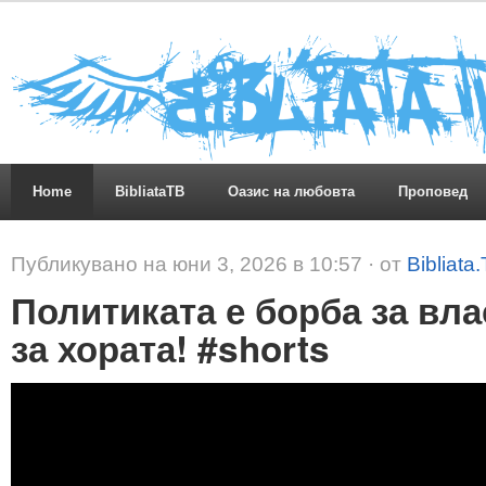
Home
BibliataTB
Оазис на любовта
Проповед
Публикувано на юни 3, 2026 в 10:57 · от
Bibliata
Политиката е борба за вла
за хората! #shorts