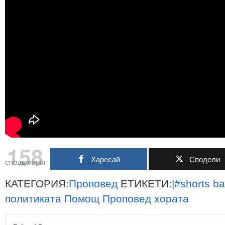
158
Харесай
Сподели
СПОДЕЛЯНИЯ
КАТЕГОРИЯ:
Проповед
ЕТИКЕТИ:
|#shorts
ba
политиката
Помощ
Проповед
хората