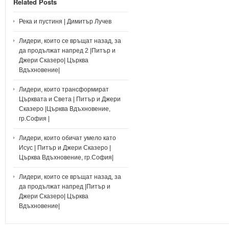
Related Posts
Река и пустиня | Димитър Лучев
Лидери, които се връщат назад, за
да продължат напред 2 |Питър и
Джери Сказеро| Църква
Вдъхновение|
Лидери, които трансформират
Църквата и Света | Питър и Джери
Сказеро |Църква Вдъхновение,
гр.София |
Лидери, които обичат умело като
Исус | Питър и Джери Сказеро |
Църква Вдъхновение, гр.София|
Лидери, които се връщат назад, за
да продължат напред |Питър и
Джери Сказеро| Църква
Вдъхновение|