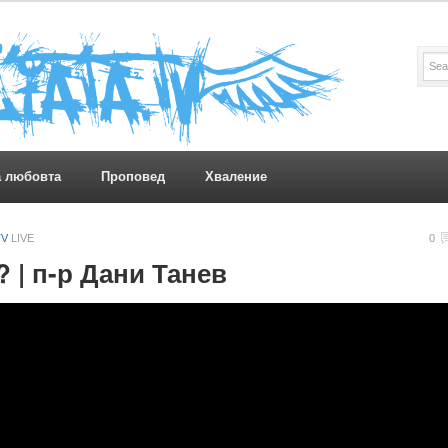
а любовта
Проповед
Хваление
TV
LIVE
0
| п-р Дани Танев