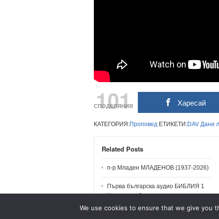
101
Харесай
СПОДЕЛЯНИЯ
КАТЕГОРИЯ:
Проповед
ЕТИКЕТИ:
DAV
Дани
Related Posts
п-р Младен МЛАДЕНОВ (1937-2026)
Първа българска аудио БИБЛИЯ 1
Коринтяни 9
We use cookies to ensure that we give you th
п-р МЛАДЕН: Проповеди и Послания