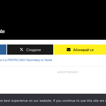
Сподели
Абонирай се
ли
п-р
ПРИТЕСНЕН
Проповед
си
Танев
ADVERTISEMENT
e best experience on our website. If you continue to use this site we w