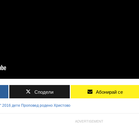
Сподели
Абонирай се
“
2016
дете
Проповед
родено
Христово
ADVERTISEMENT