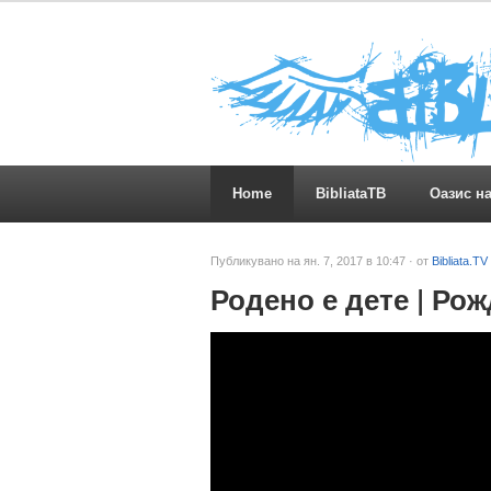
Home
BibliataTB
Оазис н
Публикувано на ян. 7, 2017 в 10:47 · от
Bibliata.TV
Родено е дете | Ро