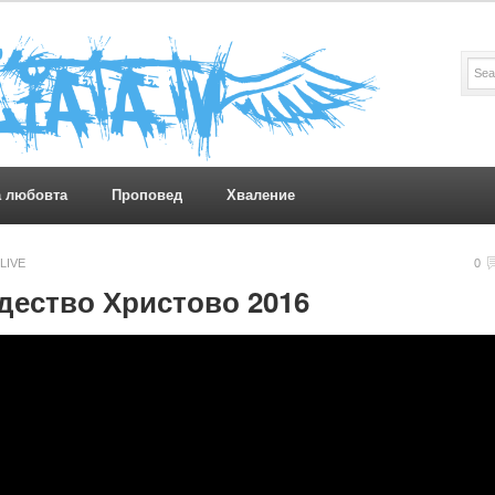
а любовта
Проповед
Хваление
LIVE
0
ждество Христово 2016