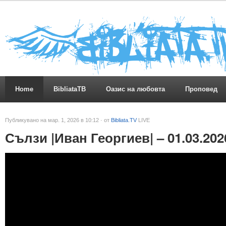
Home
BibliataTB
Оазис на любовта
Проповед
Публикувано на мар. 1, 2026 в 10:12 · от
Bibliata.TV
LIVE
Сълзи |Иван Георгиев| – 01.03.202