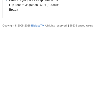
Божията добра и съвършена воля |
П-р Георги Зафиров | ХЕЦ „Шалом“
Враца
Copyright © 2008-2026
Bibliata.TV
. All rights reserved. | 88238 видео клипа