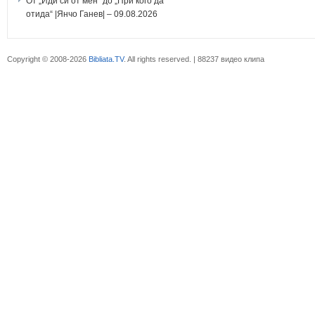
От „Иди си от мен“ до „При кого да
отида“ |Янчо Ганев| – 09.08.2026
Copyright © 2008-2026
Bibliata.TV
. All rights reserved. | 88237 видео клипа