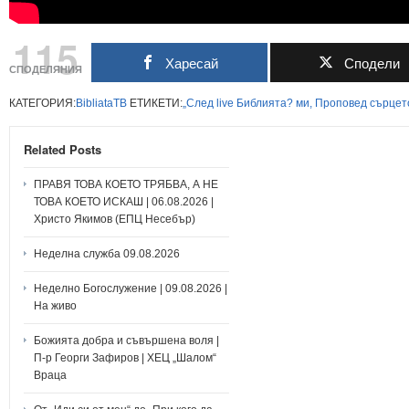
115
Харесай
Сподели
СПОДЕЛЯНИЯ
КАТЕГОРИЯ:
BibliataTB
ЕТИКЕТИ:
„След
live
Библията?
ми,
Проповед
сърцет
Related Posts
ПРАВЯ ТОВА КОЕТО ТРЯБВА, А НЕ
ТОВА КОЕТО ИСКАШ | 06.08.2026 |
Христо Якимов (ЕПЦ Несебър)
Неделна служба 09.08.2026
Неделно Богослужение | 09.08.2026 |
На живо
Божията добра и съвършена воля |
П-р Георги Зафиров | ХЕЦ „Шалом“
Враца