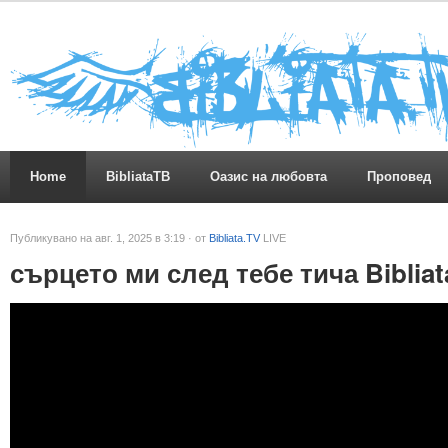
Home
BibliataTB
Оазис на любовта
Проповед
Публикувано на авг. 1, 2025 в 3:19 · от
Bibliata.TV
LIVE
сърцето ми след тебе тича Bibliat