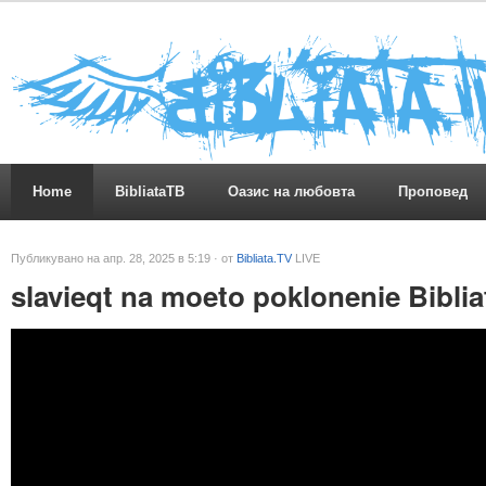
Home
BibliataTB
Оазис на любовта
Проповед
Публикувано на апр. 28, 2025 в 5:19 · от
Bibliata.TV
LIVE
slavieqt na moeto poklonenie Bibli