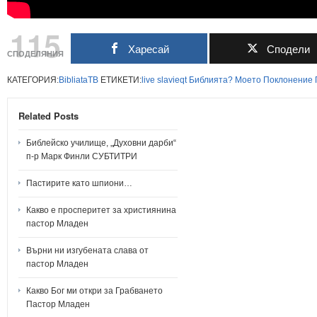
115
Харесай
Сподели
СПОДЕЛЯНИЯ
КАТЕГОРИЯ:
BibliataTB
ЕТИКЕТИ:
live
slavieqt
Библията?
Моето
Поклонение
Related Posts
Библейско училище, „Духовни дарби“
п-р Марк Финли СУБТИТРИ
Пастирите като шпиони…
Какво е просперитет за християнина
пастор Младен
Върни ни изгубената слава от
пастор Младен
Какво Бог ми откри за Грабването
Пастор Младен