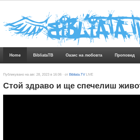
Home
BibliataTB
Оазис на любовта
Проповед
Публикувано на авг. 28, 2023 в 16:06 · от
Bibliata.TV
LIVE
Стой здраво и ще спечелиш живо