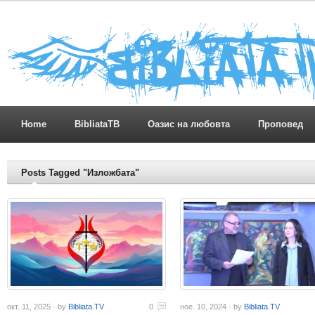
Home
BibliataTB
Оазис на любовта
Проповед
Posts Tagged "Изложбата"
окт. 11, 2025 · by
Bibliata.TV
0
ное. 10, 2024 · by
Bibliata.TV