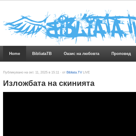
Home
BibliataTB
Оазис на любовта
Проповед
Публикувано на окт. 11, 2025 в 15:11 · от
Bibliata.TV
LIVE
Изложбата на скинията