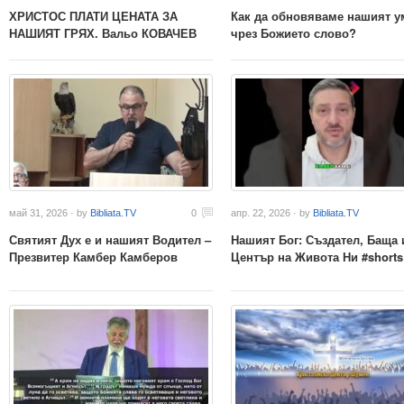
ХРИСТОС ПЛАТИ ЦЕНАТА ЗА
Как да обновяваме нашият у
НАШИЯТ ГРЯХ. Вальо КОВАЧЕВ
чрез Божието слово?
май 31, 2026 · by
Bibliata.TV
0
апр. 22, 2026 · by
Bibliata.TV
Святият Дух е и нашият Водител –
Нашият Бог: Създател, Баща 
Презвитер Камбер Камберов
Център на Живота Ни #shorts