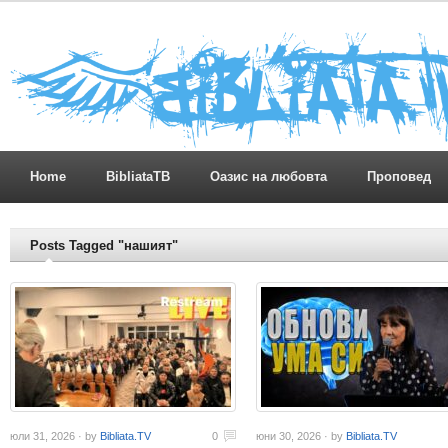
Home
BibliataTB
Оазис на любовта
Проповед
Posts Tagged "нашият"
юли 31, 2026 · by
Bibliata.TV
0
юни 30, 2026 · by
Bibliata.TV