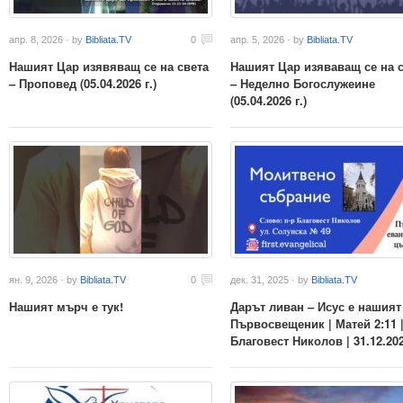
апр. 8, 2026 · by
Bibliata.TV
0
апр. 5, 2026 · by
Bibliata.TV
Нашият Цар изявяващ се на света
Нашият Цар изяваващ се на 
– Проповед (05.04.2026 г.)
– Неделно Богослужеине
(05.04.2026 г.)
ян. 9, 2026 · by
Bibliata.TV
0
дек. 31, 2025 · by
Bibliata.TV
Нашият мърч е тук!
Дарът ливан – Исус е нашият
Първосвещеник | Матей 2:11 |
Благовест Николов | 31.12.202