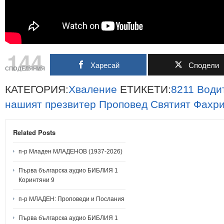
144
Харесай
Сподели
СПОДЕЛЯНИЯ
КАТЕГОРИЯ:
Хваление
ЕТИКЕТИ:
8211
Води
нашият
презвитер
Проповед
Святият
Фахр
Related Posts
п-р Младен МЛАДЕНОВ (1937-2026)
Първа българска аудио БИБЛИЯ 1
Коринтяни 9
п-р МЛАДЕН: Проповеди и Послания
Първа българска аудио БИБЛИЯ 1