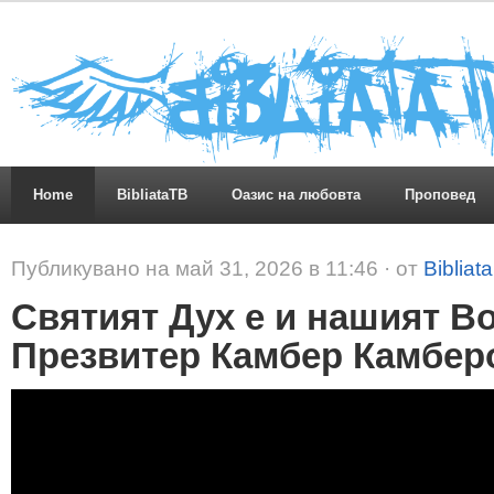
Home
BibliataTB
Оазис на любовта
Проповед
Публикувано на май 31, 2026 в 11:46 · от
Bibliat
Святият Дух е и нашият В
Презвитер Камбер Камбер