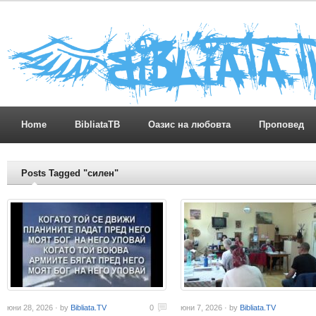
Home
BibliataTB
Оазис на любовта
Проповед
Posts Tagged "силен"
юни 28, 2026 · by
Bibliata.TV
0
юни 7, 2026 · by
Bibliata.TV