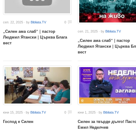
сеп. 22, 2025 · by
Bibliata.TV
0
„Силен ама слаб“ | пастор
сеп. 21, 2025 · by
Bibliata.TV
Людмил Ятански | Църква Блага
„Силен ама слаб“ | пастор
вест
Людмил Ятански | Църква Бл
вест
юни 15, 2025 · by
Bibliata.TV
0
юни 1, 2025 · by
Bibliata.TV
Господ е Силен
Силен за твърде дълго! Паст
Емил Неделчев