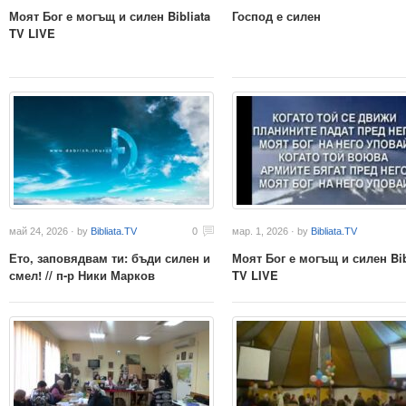
Моят Бог е могъщ и силен Bibliata
Господ е силен
TV LIVE
май 24, 2026 · by
Bibliata.TV
0
мар. 1, 2026 · by
Bibliata.TV
Ето, заповядвам ти: бъди силен и
Моят Бог е могъщ и силен Bib
смел! // п-р Ники Марков
TV LIVE