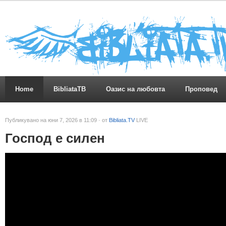
Home
BibliataTB
Оазис на любовта
Проповед
Публикувано на юни 7, 2026 в 11:09 · от
Bibliata.TV
LIVE
Господ е силен