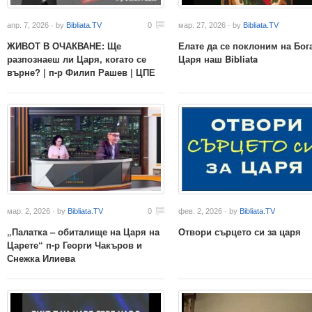
апр. 7, 2026 · by
Bibliata.TV
0
мар. 27, 2026 · by
Bibliata.TV
ЖИВОТ В ОЧАКВАНЕ: Ще
Елате да се поклоним на Бог
разпознаеш ли Царя, когато се
Царя наш Bibliata
върне? | п-р Филип Рашев | ЦПЕ
мар. 2, 2026 · by
Bibliata.TV
0
фев. 2, 2026 · by
Bibliata.TV
„Палатка – обиталище на Царя на
Отвори сърцето си за царя
Царете“ п-р Георги Чакъров и
Снежка Илиева