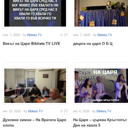
ное. 7, 2025 · by
Bibliata.TV
0
ное. 7, 2025 · by
Bibliata.TV
Викът на Царя Bibliata TV LIVE
децата на царя О Б Ц
окт. 23, 2025 · by
Bibliata.TV
0
окт. 6, 2025 · by
Bibliata.TV
Духовни химни – На Вратата Царя
На Царя – църква Кръстопът 
хлопа
Ден на хвала 5