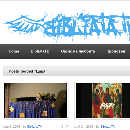
Home
BibliataTB
Оазис на любовта
Проповед
Posts Tagged "Царя"
юни 3, 2026 · by
Bibliata.TV
0
май 24, 2026 · by
Bibliata.TV