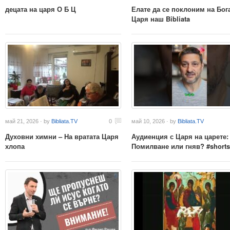
децата на царя О Б Ц
Елате да се поклоним на Бог
Царя наш Bibliata
май 21, 2026 · by
Bibliata.TV
0
май 10, 2026 · by
Bibliata.TV
Духовни химни – На вратата Царя
Аудиенция с Царя на царете:
хлопа
Помилване или гняв? #shorts