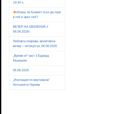
19:30 ч.
Искаш ли Божият огън да гори
в теб и чрез теб?
ВЕЧЕР НА ХВАЛЕНИЕ //
06.08.2026г.
Любовта покрива, молитвена
вечер – четвъртък, 06.08.2026
„Време е!“ част 3 Едуард
Кешишян
06.08.2026.
„Изолация по вертикала“
Антоанета Чурова