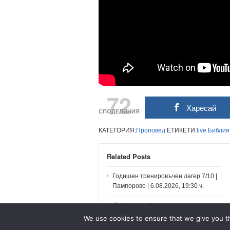
72
Харесай
СПОДЕЛЯНИЯ
КАТЕГОРИЯ:
Проповед
ЕТИКЕТИ:
live
Библия
Related Posts
Годишен тренировъчен лагер 7/10 |
Пампорово | 6.08.2026, 19:30 ч.
Искаш ли Божият огън да гори в
теб и чрез теб?
We use cookies to ensure that we give you th