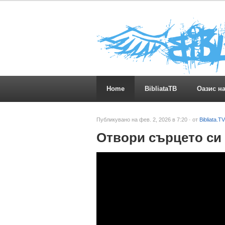
Home
BibliataTB
Оазис н
Публикувано на фев. 2, 2026 в 7:20 · от
Bibliata.TV
Отвори сърцето си 