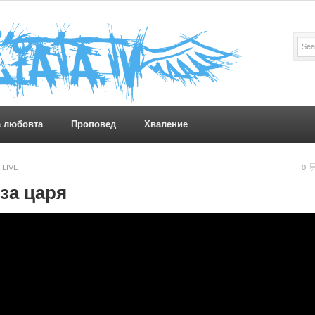
а любовта
Проповед
Хваление
LIVE
0
за царя