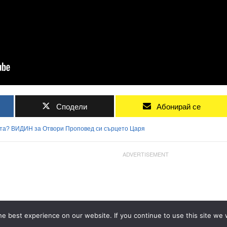
Сподели
Абонирай се
та?
ВИДИН
за
Отвори
Проповед
си
сърцето
Царя
ADVERTISEMENT
e best experience on our website. If you continue to use this site we w