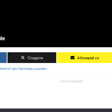
Сподели
Абонирай се
блията?
ден
Проповед
църковен
ADVERTISEMENT