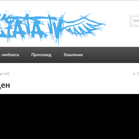
а любовта
Проповед
Хваление
TV
LIVE
0
Ден