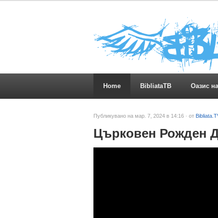
Home
BibliataTB
Оазис н
Публикувано на мар. 7, 2024 в 14:16 · от
Bibliata.
Църковен Рожден 