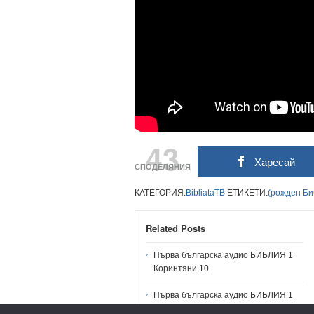
43
Харесай
СПОДЕЛЯНИЯ
КАТЕГОРИЯ:
BibliataTB
ЕТИКЕТИ:
(рожден
Би
Related Posts
Първа българска аудио БИБЛИЯ 1
Коринтяни 10
Първа българска аудио БИБЛИЯ 1
Коринтяни 9