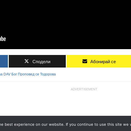
Сподели
Абонирай се
na
DAV
Бог
Проповед
се
Тодорова
ADVERTISEMENT
e best experience on our website. If you continue to use this site we w