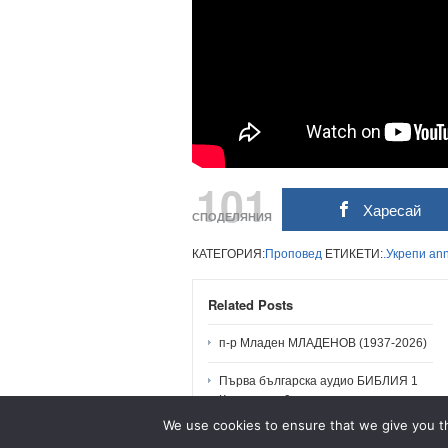
101
Харесай
СПОДЕЛЯНИЯ
КАТЕГОРИЯ:
Проповед
ЕТИКЕТИ:
.Укрепи
an
Related Posts
п-р Младен МЛАДЕНОВ (1937-2026)
Първа българска аудио БИБЛИЯ 1
Коринтяни 9
We use cookies to ensure that we give you th
п-р МЛАДЕН: Проповеди и Послания