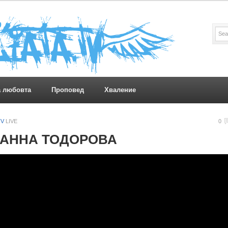
а любовта
Проповед
Хваление
TV
LIVE
0
| АННА ТОДОРОВА