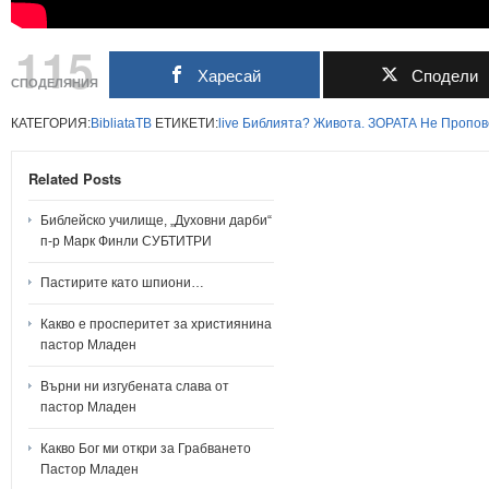
115
Харесай
Сподели
СПОДЕЛЯНИЯ
КАТЕГОРИЯ:
BibliataTB
ЕТИКЕТИ:
live
Библията?
Живота.
ЗОРАТА
Не
Пропов
Related Posts
Библейско училище, „Духовни дарби“
п-р Марк Финли СУБТИТРИ
Пастирите като шпиони…
Какво е просперитет за християнина
пастор Младен
Върни ни изгубената слава от
пастор Младен
Какво Бог ми откри за Грабването
Пастор Младен