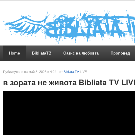
Home
BibliataTB
Оазис на любовта
Проповед
Публикувано на май 8, 2026 в 4:24 · от
Bibliata.TV
LIVE
в зората не живота Bibliata TV LIV