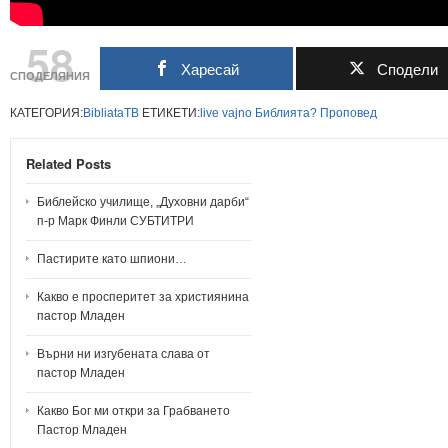
58
Харесай
Сподели
СПОДЕЛЯНИЯ
КАТЕГОРИЯ:
BibliataTB
ЕТИКЕТИ:
live
vajno
Библията?
Проповед
Related Posts
Библейско училище, „Духовни дарби“
п-р Марк Финли СУБТИТРИ
Пастирите като шпиони…
Какво е просперитет за християнина
пастор Младен
Върни ни изгубената слава от
пастор Младен
Какво Бог ми откри за Грабването
Пастор Младен