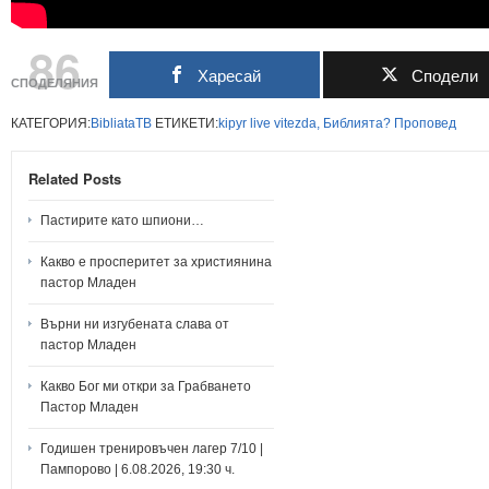
86
Харесай
Сподели
СПОДЕЛЯНИЯ
КАТЕГОРИЯ:
BibliataTB
ЕТИКЕТИ:
kipyr
live
vitezda,
Библията?
Проповед
Related Posts
Пастирите като шпиони…
Какво е просперитет за християнина
пастор Младен
Върни ни изгубената слава от
пастор Младен
Какво Бог ми откри за Грабването
Пастор Младен
Годишен тренировъчен лагер 7/10 |
Пампорово | 6.08.2026, 19:30 ч.