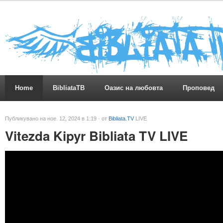
Home
BibliataTB
Оазис на любовта
Проповед
Публикувано на ное. 12, 2024 в 1:19 · от
Bibliata.TV
LIVE
Vitezda Kipyr Bibliata TV LIVE