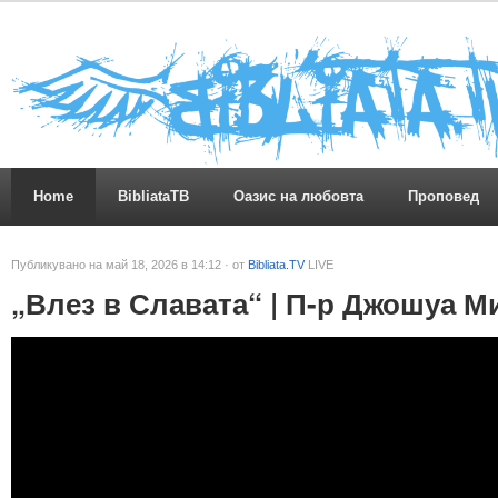
Home
BibliataTB
Оазис на любовта
Проповед
Публикувано на май 18, 2026 в 14:12 · от
Bibliata.TV
LIVE
„Влез в Славата“ | П-р Джошуа М