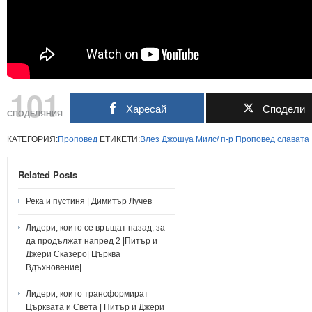
101
Харесай
Сподели
СПОДЕЛЯНИЯ
КАТЕГОРИЯ:
Проповед
ЕТИКЕТИ:
Влез
Джошуа
Милс/
п-р
Проповед
славата
Related Posts
Река и пустиня | Димитър Лучев
Лидери, които се връщат назад, за
да продължат напред 2 |Питър и
Джери Сказеро| Църква
Вдъхновение|
Лидери, които трансформират
Църквата и Света | Питър и Джери