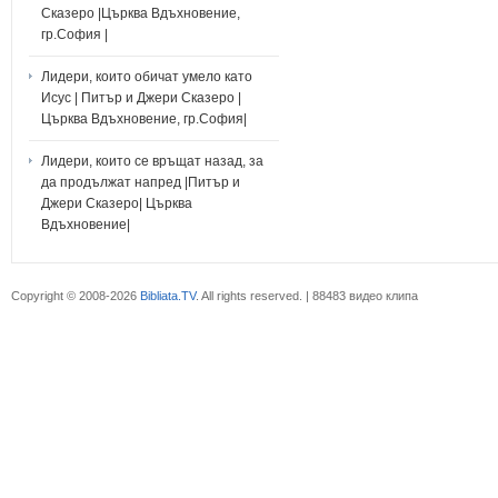
Сказеро |Църква Вдъхновение,
гр.София |
Лидери, които обичат умело като
Исус | Питър и Джери Сказеро |
Църква Вдъхновение, гр.София|
Лидери, които се връщат назад, за
да продължат напред |Питър и
Джери Сказеро| Църква
Вдъхновение|
Copyright © 2008-2026
Bibliata.TV
. All rights reserved. | 88483 видео клипа