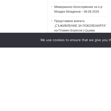
Мемориално богослужение за п-р
Младен Младенов – 08.08.2026
Представяне книгата
„СЪЖИВЛЕНИЕ ЗА ПОКОЛЕНИЯТА“
на Пламен Борисов | Църква
„Шалом“
We use cookies to ensure that we give you th
п-р МЛАДЕН: Проповеди и Послания
ПОКОЛЕНИЯ на ВЯРА (2010-2017)
Първа българска аудио БИБЛИЯ 1
Коринтяни 2
No comments yet... Be the first to leave a reply!
Leave a Comment
You must be
logged in
to post a comment.