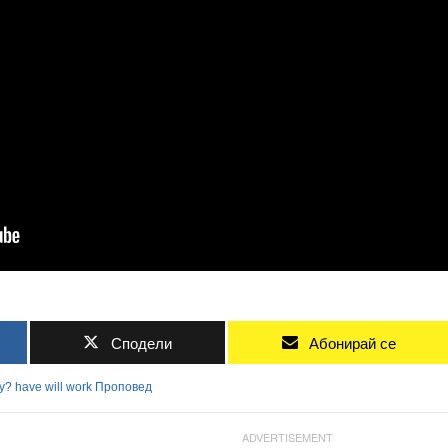
Сподели
Абонирай се
ty?
have
will
work
Проповед
ADVERTISEMENT