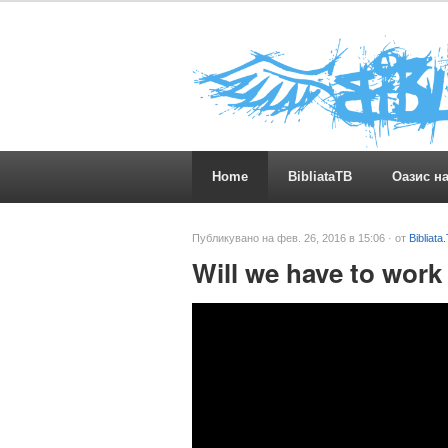
Home
BibliataTB
Оазис н
Публикувано на фев. 26, 2016 в 15:06 · от
Bibliata
Will we have to work 