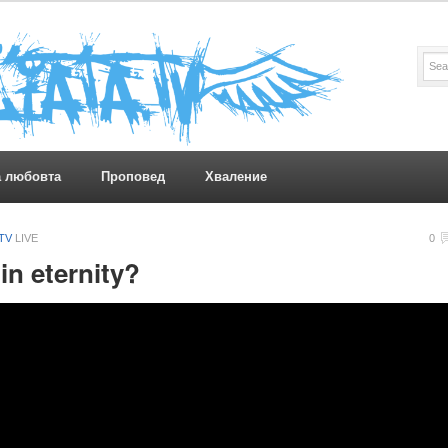
а любовта
Проповед
Хваление
.TV
LIVE
0
in eternity?