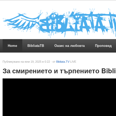
Home
BibliataTB
Оазис на любовта
Проповед
Публикувано на юни 19, 2025 в 0:22 · от
Bibliata.TV
LIVE
За смирението и търпението Bibli