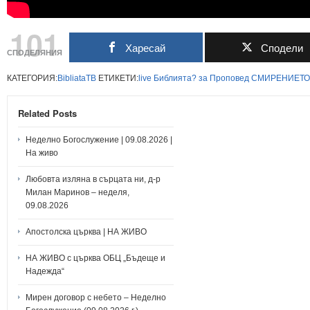
101
Харесай
Сподели
СПОДЕЛЯНИЯ
КАТЕГОРИЯ:
BibliataTB
ЕТИКЕТИ:
live
Библията?
за
Проповед
СМИРЕНИЕТО
Related Posts
Неделно Богослужение | 09.08.2026 |
На живо
Любовта изляна в сърцата ни, д-р
Милан Маринов – неделя,
09.08.2026
Апостолска църква | НА ЖИВО
НА ЖИВО с църква ОБЦ „Бъдеще и
Надежда“
Мирен договор с небето – Неделно