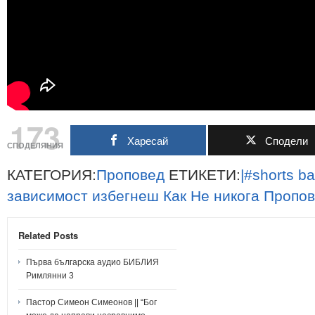
173
Харесай
Сподели
СПОДЕЛЯНИЯ
КАТЕГОРИЯ:
Проповед
ЕТИКЕТИ:
|#shorts
ba
зависимост
избегнеш
Как
Не
никога
Пропов
Related Posts
Първа българска аудио БИБЛИЯ
Римлянни 3
Пастор Симеон Симеонов || “Бог