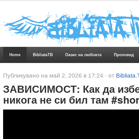
Home
BibliataTB
Оазис на любовта
Проповед
Публикувано на май 2, 2026 в 17:24 · от
Bibliata
ЗАВИСИМОСТ: Как да избе
никога не си бил там #shor