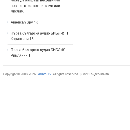
може да направи несравнимо
повече, отколкото искаме или
мислим.
American Spy 4K
Първа българска аудио БИБЛИЯ 1
Коринтяни 15
Първа българска аудио БИБЛИЯ
Римлянни 1
Copyright © 2008-2026
Bibliata.TV
. All rights reserved. | 88211 видео клипа