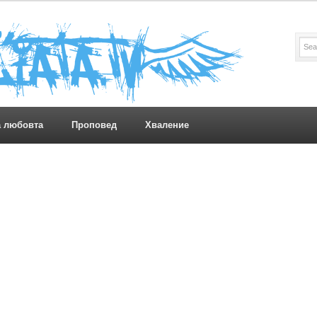
а любовта
Проповед
Хваление