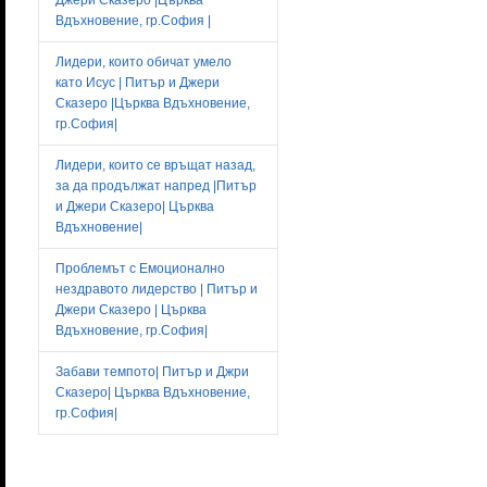
Вдъхновение, гр.София |
Лидери, които обичат умело
като Исус | Питър и Джери
Сказеро |Църква Вдъхновение,
гр.София|
Лидери, които се връщат назад,
за да продължат напред |Питър
и Джери Сказеро| Църква
Вдъхновение|
Проблемът с Емоционално
нездравото лидерство | Питър и
Джери Сказеро | Църква
Вдъхновение, гр.София|
Забави темпото| Питър и Джри
Сказеро| Църква Вдъхновение,
гр.София|