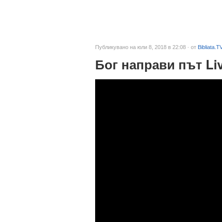
Публикувано на юли 8, 2018 в 22:08 · от
Bibliata.T
Бог направи път Li