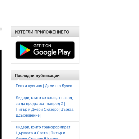
ИЗТЕГЛИ ПРИЛОЖЕНИЕТО
Последни публикации
Река и пустиня | Димитър Лучев
Лидери, които се връщат назад,
за да продължат напред 2 |
Питър и Джери Сказеро| Църква
Вдъхновение|
Лидери, които трансформират
Църквата и Света | Питър и
Джери Сказеро |Църква