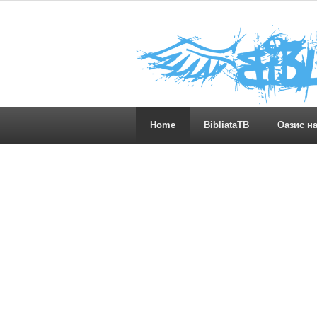
Home
BibliataTB
Оазис н