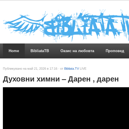
Home
BibliataTB
Оазис на любовта
Проповед
Публикувано на май 21, 2026 в 17:16 · от
Bibliata.TV
LIVE
Духовни химни – Дарен , дарен