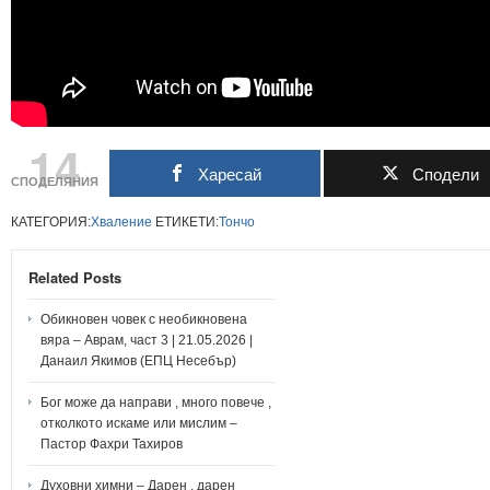
14
Харесай
Сподели
СПОДЕЛЯНИЯ
КАТЕГОРИЯ:
Хваление
ЕТИКЕТИ:
Тончо
Related Posts
Обикновен човек с необикновена
вяра – Аврам, част 3 | 21.05.2026 |
Данаил Якимов (ЕПЦ Несебър)
Бог може да направи , много повече ,
отколкото искаме или мислим –
Пастор Фахри Тахиров
Духовни химни – Дарен , дарен