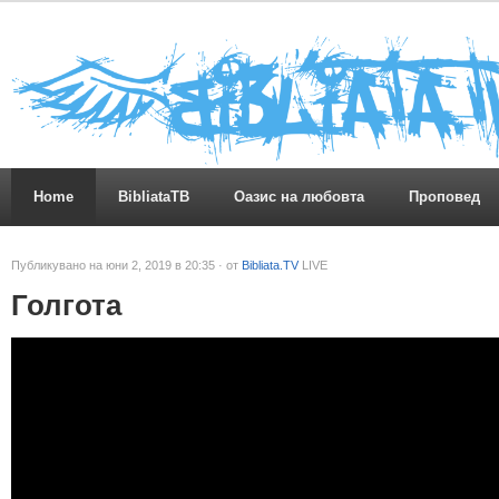
Home
BibliataTB
Оазис на любовта
Проповед
Публикувано на юни 2, 2019 в 20:35 · от
Bibliata.TV
LIVE
Голгота