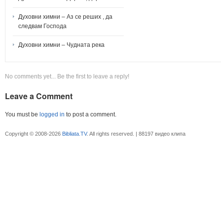
Духовни химни – Аз се реших , да
следвам Господа
Духовни химни – Чудната река
No comments yet... Be the first to leave a reply!
Leave a Comment
You must be
logged in
to post a comment.
Copyright © 2008-2026
Bibliata.TV
. All rights reserved. | 88197 видео клипа