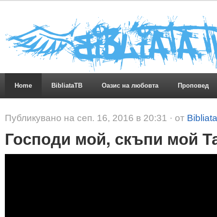
Home
BibliataTB
Оазис на любовта
Проповед
Публикувано на сеп. 16, 2016 в 20:31 · от
Bibliat
Господи мой, скъпи мой Т