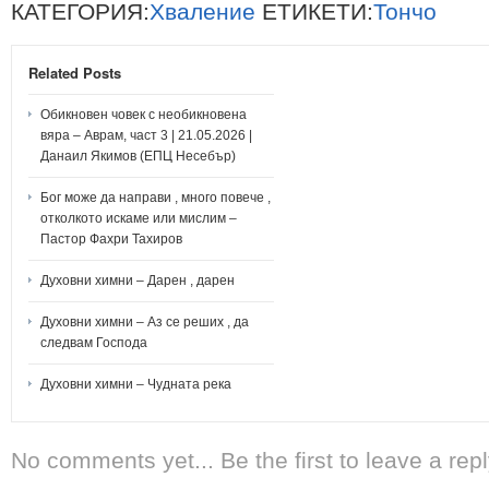
КАТЕГОРИЯ:
Хваление
ЕТИКЕТИ:
Тончо
Related Posts
Обикновен човек с необикновена
вяра – Аврам, част 3 | 21.05.2026 |
Данаил Якимов (ЕПЦ Несебър)
Бог може да направи , много повече ,
отколкото искаме или мислим –
Пастор Фахри Тахиров
Духовни химни – Дарен , дарен
Духовни химни – Аз се реших , да
следвам Господа
Духовни химни – Чудната река
No comments yet... Be the first to leave a repl