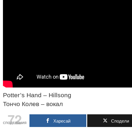
Potter’s Hand – Hillsong
Тончо Колев – вокал
72
Харесай
Сподели
СПОДЕЛЯНИЯ