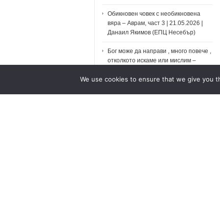
Обикновен човек с необикновена
вяра – Аврам, част 3 | 21.05.2026 |
Данаил Якимов (ЕПЦ Несебър)
Бог може да направи , много повече ,
отколкото искаме или мислим –
Пастор Фахри Тахиров
We use cookies to ensure that we give you th
Духовни химни – Дарен , дарен
Духовни химни – Аз се реших , да
следвам Господа
Духовни химни – Чудната река
No comments yet... Be the first to leave a reply!
Leave a Comment
You must be
logged in
to post a comment.