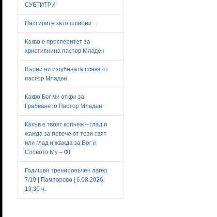
СУБТИТРИ
Пастирите като шпиони…
Какво е просперитет за
християнина пастор Младен
Върни ни изгубената слава от
пастор Младен
Какво Бог ми откри за
Грабването Пастор Младен
Какъв е твоят копнеж – глад и
жажда за повече от този свят
или глад и жажда за Бог и
Словото Му – ФТ
Годишен тренировъчен лагер
7/10 | Пампорово | 6.08.2026,
19:30 ч.