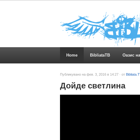
Home
BibliataTB
Оазис н
Публикувано на фев. 3, 2016 в 14:27 · от
Bibliata.
Дойде светлина