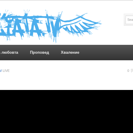
а любовта
Проповед
Хваление
TV
LIVE
0