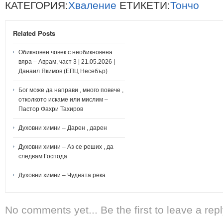
КАТЕГОРИЯ:
Хваление
ЕТИКЕТИ:
Тончо
Related Posts
Обикновен човек с необикновена
вяра – Аврам, част 3 | 21.05.2026 |
Данаил Якимов (ЕПЦ Несебър)
Бог може да направи , много повече ,
отколкото искаме или мислим –
Пастор Фахри Тахиров
Духовни химни – Дарен , дарен
Духовни химни – Аз се реших , да
следвам Господа
Духовни химни – Чудната река
No comments yet... Be the first to leave a repl