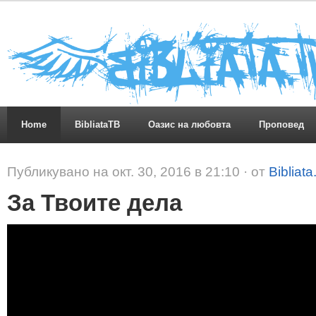
Home
BibliataTB
Оазис на любовта
Проповед
Публикувано на окт. 30, 2016 в 21:10 · от
Bibliat
За Твоите дела