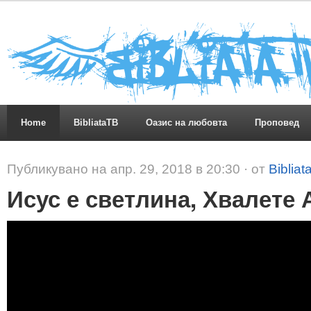
Home
BibliataTB
Оазис на любовта
Проповед
Публикувано на апр. 29, 2018 в 20:30 · от
Bibliat
Исус е светлина, Хвалете