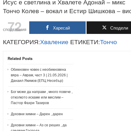
Исус е светлина и Хвалете Адонай – микс
Тончо Колев – вокал и Естир Шишкова – ви
72
Харесай
Сподели
СПОДЕЛЯНИЯ
КАТЕГОРИЯ:
Хваление
ЕТИКЕТИ:
Тончо
Related Posts
Обикновен човек с необикновена
вяра – Аврам, част 3 | 21.05.2026 |
Данаил Якимов (ЕПЦ Несебър)
Бог може да направи , много повече ,
отколкото искаме или мислим –
Пастор Фахри Тахиров
Духовни химни – Дарен , дарен
Духовни химни – Аз се реших , да
следвам Господа