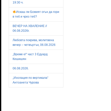
19:30 ч.
Искаш ли Божият огън да гори
в теб и чрез теб?
ВЕЧЕР НА ХВАЛЕНИЕ //
06.08.2026г.
Любовта покрива, молитвена
вечер – четвъртък, 06.08.2026
„Време е!“ част 3 Едуард
Кешишян
06.08.2026.
„Изолация по вертикала“
Антоанета Чурова