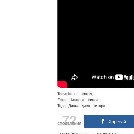
Тончо Колев – вокал;
Естир Шишкова – виола;
Тодор Диамандиев – китара
72
Харесай
СПОДЕЛЯНИЯ