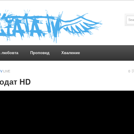
а любовта
Проповед
Хваление
TV
LIVE
0
годат HD