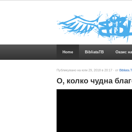
Home
BibliataTB
Оазис н
Публикувано на юли 29, 2018 в 20:17 · от
Bibliata.
О, колко чудна бла