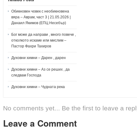
Обикновен човек с необикновена
вяра – Аврам, част 3 | 21.05.2026 |
Данаил Якимов (ЕПЦ Несебър)
Бог може да направи , много повече ,
отколкото искаме или мислим –
Пастор Фахри Тахиров
Духовни химни – Дарен , дарен
Духовни химни – Аз се реших , да
следвам Господа
Духовни химни – Чудната река
No comments yet... Be the first to leave a repl
Leave a Comment