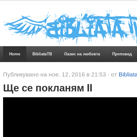
Home
BibliataTB
Оазис на любовта
Проповед
Публикувано на ное. 12, 2016 в 21:53 · от
Bibliat
Ще се покланям II