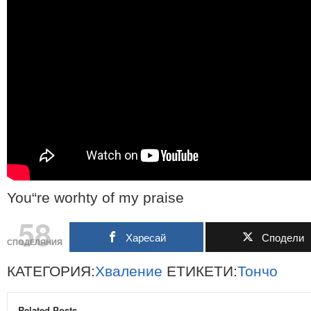
You“re worhty of my praise
58
Харесай
Сподели
СПОДЕЛЯНИЯ
КАТЕГОРИЯ:
Хваление
ЕТИКЕТИ:
Тончо
Related Posts