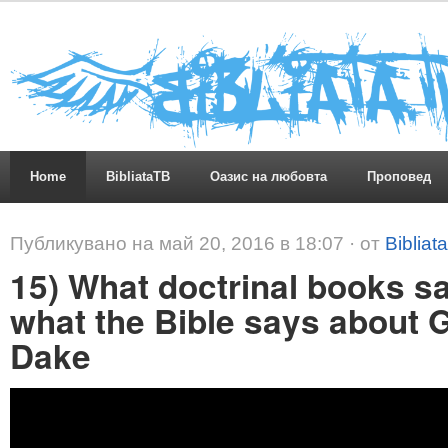
Home
BibliataTB
Оазис на любовта
Проповед
Публикувано на май 20, 2016 в 18:07 · от
Bibliat
15) What doctrinal books s
what the Bible says about G
Dake