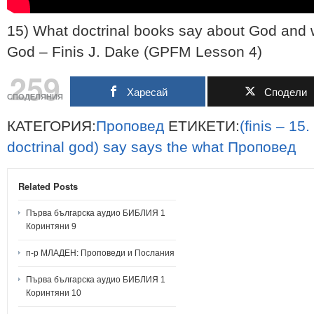
15) What doctrinal books say about God and 
God – Finis J. Dake (GPFM Lesson 4)
259
Харесай
Сподели
СПОДЕЛЯНИЯ
КАТЕГОРИЯ:
Проповед
ЕТИКЕТИ:
(finis
–
15.
doctrinal
god)
say
says
the
what
Проповед
Related Posts
Първа българска аудио БИБЛИЯ 1
Коринтяни 9
п-р МЛАДЕН: Проповеди и Послания
Първа българска аудио БИБЛИЯ 1
Коринтяни 10