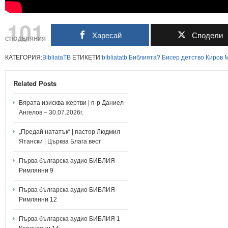
101
Харесай
Сподели
СПОДЕЛЯНИЯ
КАТЕГОРИЯ:
BibliataTB
ЕТИКЕТИ:
bibliatatb
Библията?
Бисер
детство
Киров
Related Posts
Вярата изисква жертви | п-р Даниел
Ангелов – 30.07.2026г.
„Предай нататък“ | пастор Людмил
Ятански | Църква Блага вест
Първа българска аудио БИБЛИЯ
Римлянни 9
Първа българска аудио БИБЛИЯ
Римлянни 12
Първа българска аудио БИБЛИЯ 1