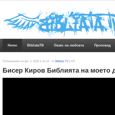
Home
BibliataTB
Оазис на любовта
Проповед
Публикувано на авг. 3, 2025 в 16:18 · от
Bibliata.TV
LIVE
Бисер Киров Библията на моето 