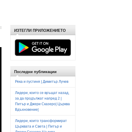
ИЗТЕГЛИ ПРИЛОЖЕНИЕТО
Последни публикации
Река и пустиня | Димитър Лучев
Лидери, които се връщат назад,
за да продължат напред 2 |
Питър и Джери Сказеро| Църква
Вдъхновение|
Лидери, които трансформират
Църквата и Света | Питър и
Джери Сказеро |Църква