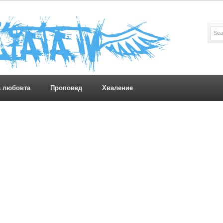
а любовта
Проповед
Хваление