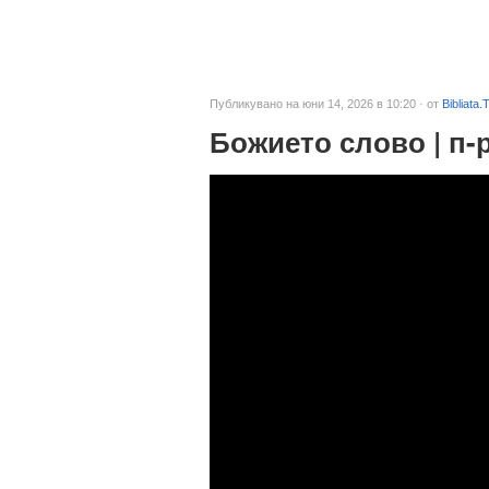
Публикувано на юни 14, 2026 в 10:20 · от
Bibliata.
Божието слово | п-