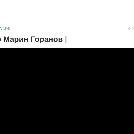
TV
LIVE
0
р Марин Горанов |