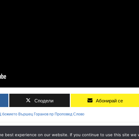
Сподели
Абонирай се
Ц
божието
Вършец
Горанов
пр
Проповед
Слово
ADVERTISEMENT
e best experience on our website. If you continue to use this site we w