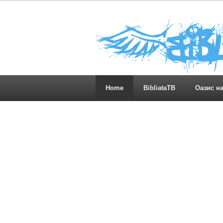
Home
BibliataTB
Оазис н