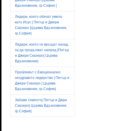
Вдъхновение, гр.София |
Лидери, които обичат умело
като Исус | Питър и Джери
Сказеро |Църква Вдъхновение,
гр.София|
Лидери, които се връщат назад,
за да продължат напред |Питър
и Джери Сказеро| Църква
Вдъхновение|
Проблемът с Емоционално
нездравото лидерство | Питър и
Джери Сказеро | Църква
Вдъхновение, гр.София|
Забави темпото| Питър и Джри
Сказеро| Църква Вдъхновение,
гр.София|