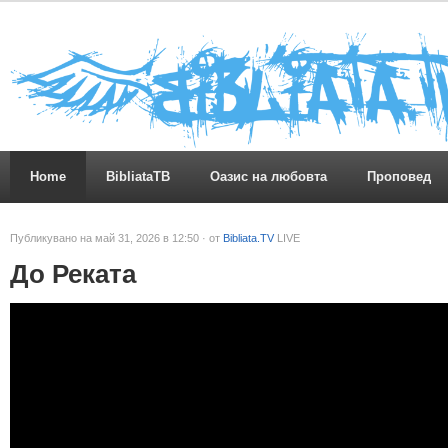
Home
BibliataTB
Оазис на любовта
Проповед
Публикувано на май 31, 2026 в 12:50 · от
Bibliata.TV
LIVE
До Реката