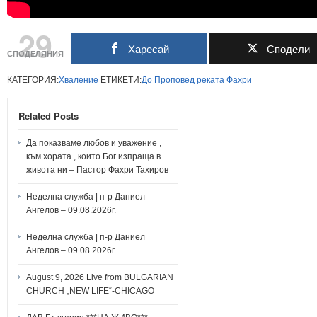
29
Харесай
Сподели
СПОДЕЛЯНИЯ
КАТЕГОРИЯ:
Хваление
ЕТИКЕТИ:
До
Проповед
реката
Фахри
Related Posts
Да показваме любов и уважение ,
към хората , които Бог изпраща в
живота ни – Пастор Фахри Тахиров
Неделна служба | п-р Даниел
Ангелов – 09.08.2026г.
Неделна служба | п-р Даниел
Ангелов – 09.08.2026г.
August 9, 2026 Live from BULGARIAN
CHURCH „NEW LIFE“-CHICAGO