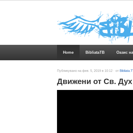
Home
BibliataTB
Оазис н
Публикувано на фев. 5, 2019 в 10:12 · от
Bibliata.
Движени от Св. Дух