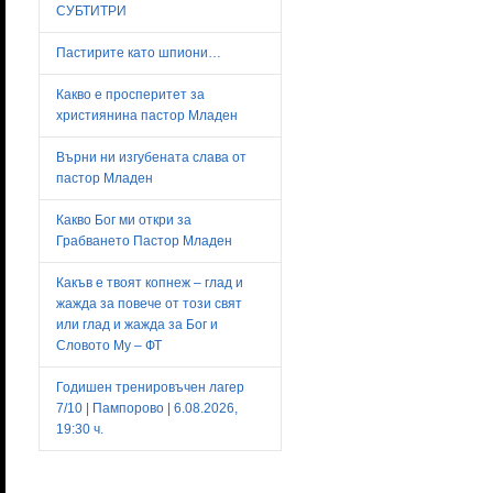
СУБТИТРИ
Пастирите като шпиони…
Какво е просперитет за
християнина пастор Младен
Върни ни изгубената слава от
пастор Младен
Какво Бог ми откри за
Грабването Пастор Младен
Какъв е твоят копнеж – глад и
жажда за повече от този свят
или глад и жажда за Бог и
Словото Му – ФТ
Годишен тренировъчен лагер
7/10 | Пампорово | 6.08.2026,
19:30 ч.