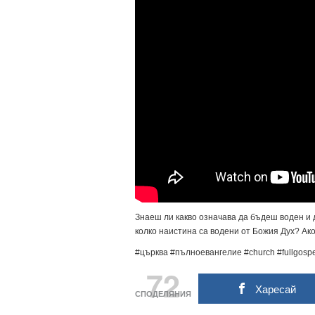
Знаеш ли какво означава да бъдеш воден и дв
колко наистина са водени от Божия Дух? Ако
#църква #пълноевангелие #church #fullgospe
72
Харесай
СПОДЕЛЯНИЯ