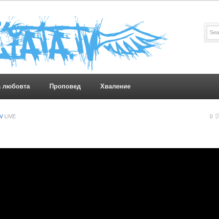
а любовта
Проповед
Хваление
TV
LIVE
0