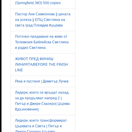
(Springfield, MO) 500 copies
Пастор Ани Симеонова || цената
на успеха || ЕПЦ Светлина на
света град Пловдив #църква
Поточно предаване на живо от
Телевизия Библейска Светлина
и радио Светлина
ЖИВОТ ПРЕД ФИНИШ
ЛИНИЯТА/BEFORE THE FINISH
LINE
Река и пустиня | Димитър Лучев
Лидери, които се връщат назад,
за да продължат напред 2 |
Питър и Джери Сказеро| Църква
Вдъхновение|
Лидери, които трансформират
Църквата и Света | Питър и
Джери Сказеро |Църква