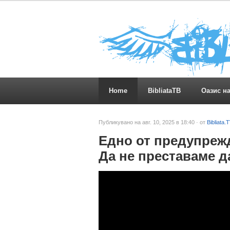
Home
BibliataTB
Оазис н
Публикувано на авг. 10, 2025 в 18:40 · от
Bibliata.
Едно от предупреж
Да не преставаме д