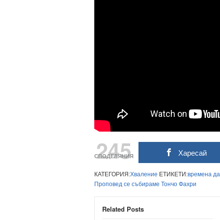
245
Харесай
СПОДЕЛЯНИЯ
КАТЕГОРИЯ:
Хваление
ЕТИКЕТИ:
времена
да
Проповед
се
събираме
Тончо
Фахри
Related Posts