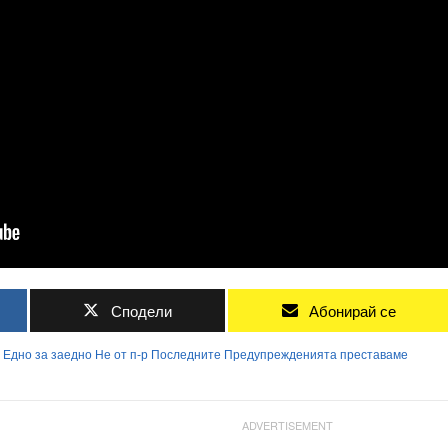
Сподели
Абонирай се
Едно
за
заедно
Не
от
п-р
Последните
Предупрежденията
преставаме
ADVERTISEMENT