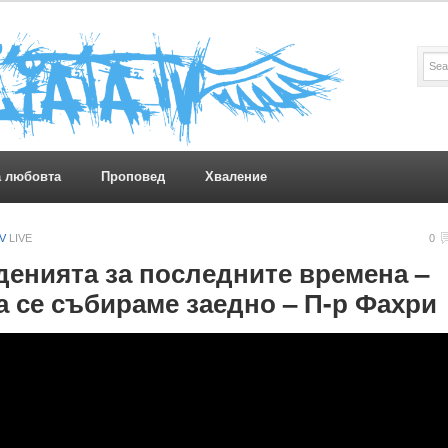
а любовта
Проповед
Хваление
TV
LIVE
0
денията за последните времена –
а се събираме заедно – П-р Фахри