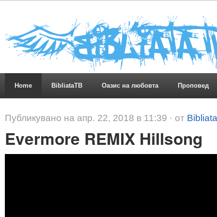
Home
BibliataTB
Оазис на любовта
Проповед
Публикувано на апр. 22, 2018 в 11:39 · от
Bibliat
Evermore REMIX Hillsong