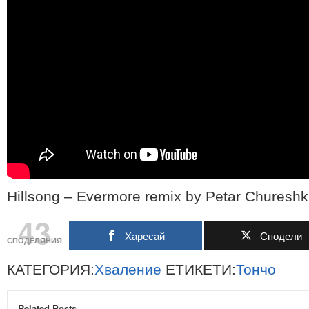
Hillsong – Evermore remix by Petar Chureshk
43
Харесай
Сподели
СПОДЕЛЯНИЯ
КАТЕГОРИЯ:
Хваление
ЕТИКЕТИ:
Тончо
Related Posts