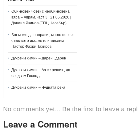
Обикновен човек с необикновена
вяра – Аврам, част 3 | 21.05.2026 |
Данаил Якимов (ЕПЦ Несебър)
Бог може да направи , много повече ,
отколкото искаме или мислим –
Пастор Фахри Тахиров
Духовни химни – Дарен , дарен
Духовни химни – Аз се реших , да
следвам Господа
Духовни химни – Чудната река
No comments yet... Be the first to leave a repl
Leave a Comment