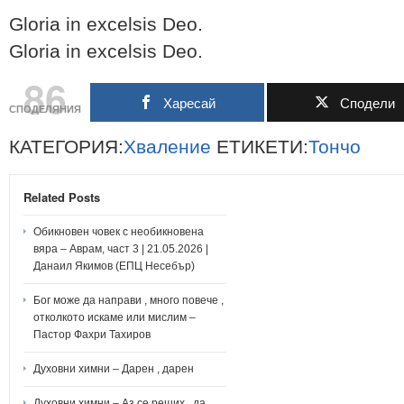
Gloria in excelsis Deo.
Gloria in excelsis Deo.
86
Харесай
Сподели
СПОДЕЛЯНИЯ
КАТЕГОРИЯ:
Хваление
ЕТИКЕТИ:
Тончо
Related Posts
Обикновен човек с необикновена
вяра – Аврам, част 3 | 21.05.2026 |
Данаил Якимов (ЕПЦ Несебър)
Бог може да направи , много повече ,
отколкото искаме или мислим –
Пастор Фахри Тахиров
Духовни химни – Дарен , дарен
Духовни химни – Аз се реших , да