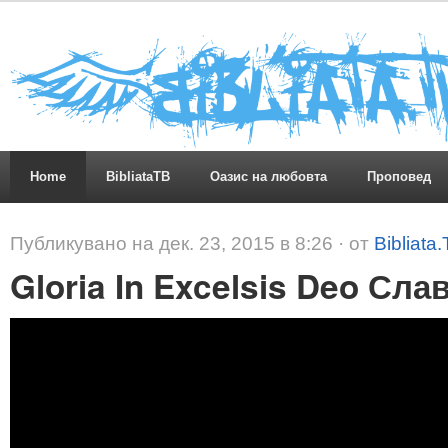
Home
BibliataTB
Оазис на любовта
Проповед
Публикувано на дек. 23, 2015 в 8:26 · от
Bibliata
Gloria In Excelsis Deo Сла