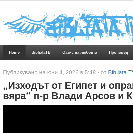
Home
BibliataTB
Оазис на любовта
Проповед
Публикувано на юни 4, 2026 в 5:48 · от
Bibliata.
„Изходът от Египет и опр
вяра“ п-р Влади Арсов и 