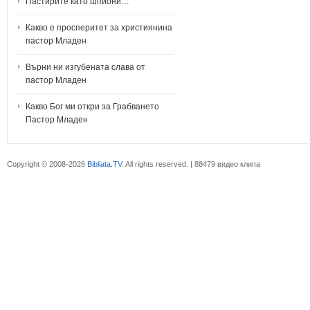
Пастирите като шпиони…
Какво е просперитет за християнина
пастор Младен
Върни ни изгубената слава от
пастор Младен
Какво Бог ми откри за Грабването
Пастор Младен
Copyright © 2008-2026
Bibliata.TV
. All rights reserved. | 88479 видео клипа