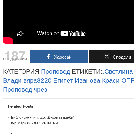
187
Харесай
Сподели
СПОДЕЛЯНИЯ
КАТЕГОРИЯ:
Проповед
ЕТИКЕТИ:
„Светлина
Влади
вяра8220
Египет
Иванова
Краси
ОПР
Проповед
чрез
Related Posts
Библейско училище, „Духовни дарби“
п-р Марк Финли СУБТИТРИ