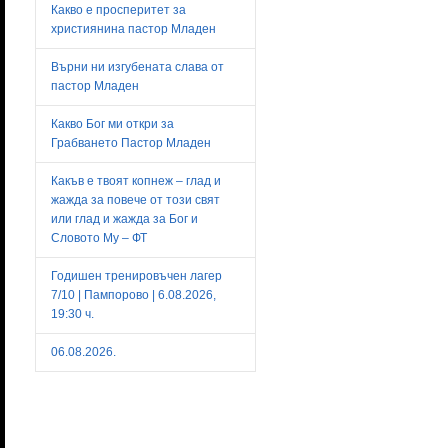
Какво е просперитет за
християнина пастор Младен
Върни ни изгубената слава от
пастор Младен
Какво Бог ми откри за
Грабването Пастор Младен
Какъв е твоят копнеж – глад и
жажда за повече от този свят
или глад и жажда за Бог и
Словото Му – ФТ
Годишен тренировъчен лагер
7/10 | Пампорово | 6.08.2026,
19:30 ч.
06.08.2026.