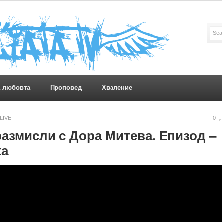
а любовта
Проповед
Хваление
LIVE
0
азмисли с Дора Митева. Епизод –
ха