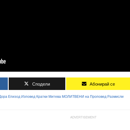
Сподели
Абонирай се
Дора
Епизод
Изповед
Кратки
Митева
МОЛИТВЕНИ
на
Проповед
Размисли
ADVERTISEMENT