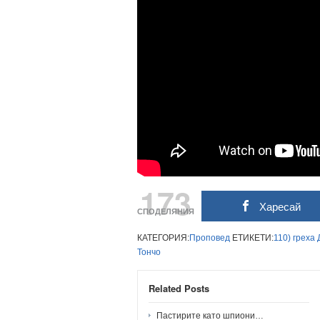
173
Харесай
СПОДЕЛЯНИЯ
КАТЕГОРИЯ:
Проповед
ЕТИКЕТИ:
110)
греха
Тончо
Related Posts
Пастирите като шпиони…