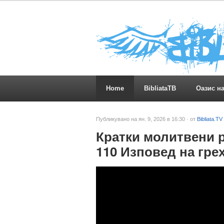
Home
BibliataTB
Оазис н
Публикувано на ян. 9, 2026 в 16:30 · от
Bibliata.TV
Кратки молитвени р
110 Изповед на гре