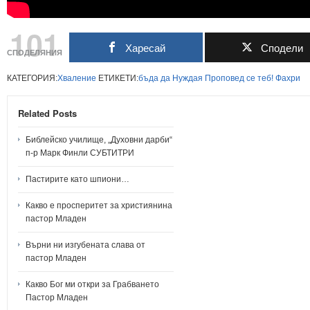
101
Харесай
Сподели
СПОДЕЛЯНИЯ
КАТЕГОРИЯ:
Хваление
ЕТИКЕТИ:
бъда
да
Нуждая
Проповед
се
теб!
Фахри
Related Posts
Библейско училище, „Духовни дарби“
п-р Марк Финли СУБТИТРИ
Пастирите като шпиони…
Какво е просперитет за християнина
пастор Младен
Върни ни изгубената слава от
пастор Младен
Какво Бог ми откри за Грабването
Пастор Младен