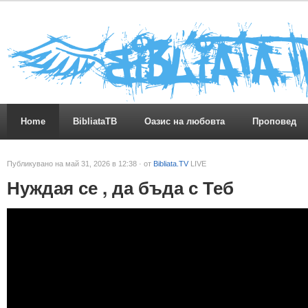
Home
BibliataTB
Оазис на любовта
Проповед
Публикувано на май 31, 2026 в 12:38 · от
Bibliata.TV
LIVE
Нуждая се , да бъда с Теб